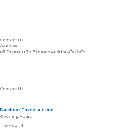
Contact Us
Address
บริษัท สยาม เน็ตเวิร์คเกอร์ คอร์ปอเรชั่น จำกัด
152/9 อาคารศุภาลัยซิตี้รัสอร์ท รามคำแหง ชั้นที่ 1
ถนนราคำแหง แขวงหัวหมาก เขตบางกะปิ
กรุงเทพมหานคร 10240
Contact Us
02-0005636
sales@siamnetworker.net
Facebook
Phone-alt
Line
Opening Hours
Mon - Fri