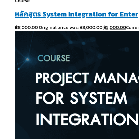
Course
หลักสูตร System Integration for Ente
฿
8,000.00
Original price was: ฿8,000.00.
฿
5,000.00
Curren