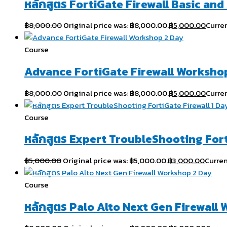
หลักสูตร FortiGate Firewall Basic an
฿
8,000.00
Original price was: ฿8,000.00.
฿
5,000.00
Curren
Course
Advance FortiGate Firewall Worksho
฿
8,000.00
Original price was: ฿8,000.00.
฿
5,000.00
Curren
Course
หลักสูตร Expert TroubleShooting Fort
฿
5,000.00
Original price was: ฿5,000.00.
฿
3,000.00
Curren
Course
หลักสูตร Palo Alto Next Gen Firewall