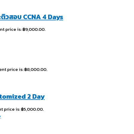
ะติวสอบ CCNA 4 Days
nt price is: ฿9,000.00.
ent price is: ฿8,000.00.
stomized 2 Day
t price is: ฿5,000.00.