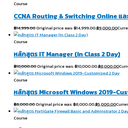
Course
CCNA Routing & Switching Online แล
฿
14,999.00
Original price was: ฿14,999.00.
฿
9,000.00
Curre
Course
หลักสูตร IT Manager (In Class 2 Day)
฿
10,000.00
Original price was: ฿10,000.00.
฿
8,000.00
Curr
Course
หลักสูตร Microsoft Windows 2019-Cu
฿
8,000.00
Original price was: ฿8,000.00.
฿
5,000.00
Curren
Course