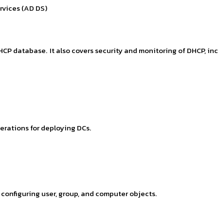
rvices (AD DS)
HCP database. It also covers security and monitoring of DHCP, in
derations for deploying DCs.
configuring user, group, and computer objects.