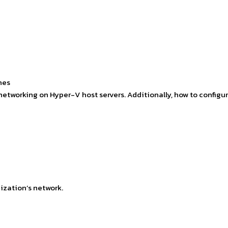
nes
 networking on Hyper-V host servers. Additionally, how to confi
nization’s network.