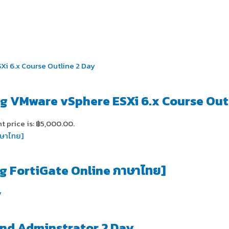
ng VMware vSphere ESXi 6.x Course Out
t price is: ฿5,000.00.
g FortiGate Online ภาษาไทย]
 and Adminstrator 2 Day