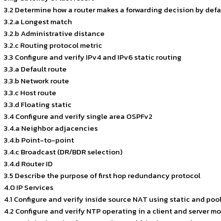
3.2 Determine how a router makes a forwarding decision by defa
3.2.a Longest match
3.2.b Administrative distance
3.2.c Routing protocol metric
3.3 Configure and verify IPv4 and IPv6 static routing
3.3.a Default route
3.3.b Network route
3.3.c Host route
3.3.d Floating static
3.4 Configure and verify single area OSPFv2
3.4.a Neighbor adjacencies
3.4.b Point-to-point
3.4.c Broadcast (DR/BDR selection)
3.4.d Router ID
3.5 Describe the purpose of first hop redundancy protocol
4.0 IP Services
4.1 Configure and verify inside source NAT using static and poo
4.2 Configure and verify NTP operating in a client and server m