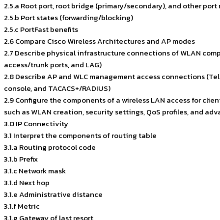
2.5.a Root port, root bridge (primary/secondary), and other por
2.5.b Port states (forwarding/blocking)
2.5.c PortFast benefits
2.6 Compare Cisco Wireless Architectures and AP modes
2.7 Describe physical infrastructure connections of WLAN com
access/trunk ports, and LAG)
2.8 Describe AP and WLC management access connections (Tel
console, and TACACS+/RADIUS)
2.9 Configure the components of a wireless LAN access for clien
such as WLAN creation, security settings, QoS profiles, and a
3.0 IP Connectivity
3.1 Interpret the components of routing table
3.1.a Routing protocol code
3.1.b Prefix
3.1.c Network mask
3.1.d Next hop
3.1.e Administrative distance
3.1.f Metric
3.1.g Gateway of last resort