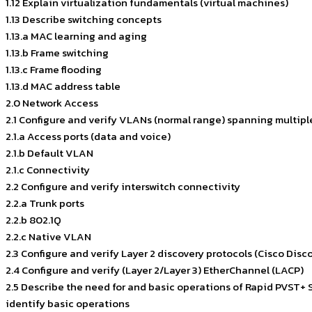
1.12 Explain virtualization fundamentals (virtual machines)
1.13 Describe switching concepts
1.13.a MAC learning and aging
1.13.b Frame switching
1.13.c Frame flooding
1.13.d MAC address table
2.0 Network Access
2.1 Configure and verify VLANs (normal range) spanning multipl
2.1.a Access ports (data and voice)
2.1.b Default VLAN
2.1.c Connectivity
2.2 Configure and verify interswitch connectivity
2.2.a Trunk ports
2.2.b 802.1Q
2.2.c Native VLAN
2.3 Configure and verify Layer 2 discovery protocols (Cisco Dis
2.4 Configure and verify (Layer 2/Layer 3) EtherChannel (LACP)
2.5 Describe the need for and basic operations of Rapid PVST+
identify basic operations