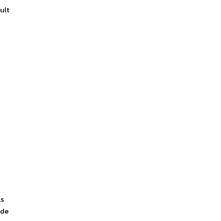
ult
ls
ode