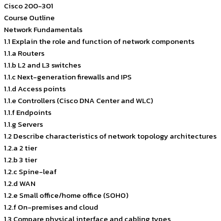
Cisco 200-301
Course Outline
Network Fundamentals
1.1 Explain the role and function of network components
1.1.a Routers
1.1.b L2 and L3 switches
1.1.c Next-generation firewalls and IPS
1.1.d Access points
1.1.e Controllers (Cisco DNA Center and WLC)
1.1.f Endpoints
1.1.g Servers
1.2 Describe characteristics of network topology architectures
1.2.a 2 tier
1.2.b 3 tier
1.2.c Spine-leaf
1.2.d WAN
1.2.e Small office/home office (SOHO)
1.2.f On-premises and cloud
1.3 Compare physical interface and cabling types