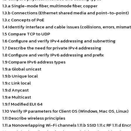
1.3.a Single-mode fiber, multimode fiber, copper
1.3.b Connections (Ethernet shared media and point-to-point)
1.3.c Concepts of PoE
1.4 Identify interface and cable issues (collisions, errors, mism
1.5 Compare TCP to UDP
1.6 Configure and verify IPv4 addressing and subnetting
1.7 Describe the need for private IPv4 addressing
1.8 Configure and verify IPv6 addressing and prefix
1.9 Compare IPv6 address types
1.9.a Global unicast
1.9.b Unique local
1.9.c Link local
1.9.d Anycast
1.9.e Multicast
1.9.f Modified EUI 64
1.10 Verify IP parameters for Client OS (Windows, Mac OS, Linux)
1.11 Describe wireless principles
1.11.a Nonoverlapping Wi-Fi channels 1.11.b SSID 1.11.c RF 1.11.d En