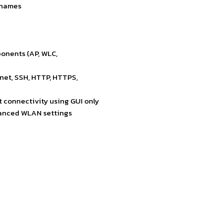
t names
ponents (AP, WLC,
net, SSH, HTTP, HTTPS,
t connectivity using GUI only
dvanced WLAN settings